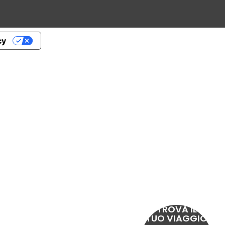
cy
TROVA IL
TUO VIAGGIO