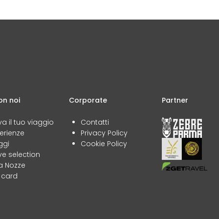
on noi
Corporate
Partner
va il tuo viaggio
Contatti
erienze
Privacy Policy
ggi
Cookie Policy
e selection
ta Nozze
t card