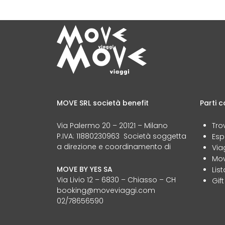
MOVE SRL società benefit
Parti c
Via Palermo 20 – 20121 – Milano
Tro
P.IVA: 11880230963 Società soggetta
Esp
a direzione e coordinamento di
Via
Mov
MOVE BY YES SA
Lis
Via Livio 12 – 6830 – Chiasso – CH
Gif
booking@moveviaggi.com
02/78656590