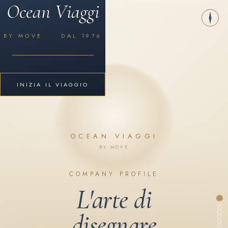
IT
MOVE SRL società benefit
Via Palermo 20 – 20121 – Milano
P.IVA: 11880230963 Società soggetta a direzione e
coordinamento di
MOVE BY YES SA
Via Livio 12 – 6830 – Chiasso – CH
booking@moveviaggi.com 02/78656590