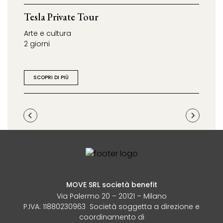
Tesla Private Tour
Libre
Arte e cultura
Arte e
2 giorni
4 ore
SCOPRI DI PIÙ
SCOP
MOVE SRL società benefit
Via Palermo 20 – 20121 – Milano
P.IVA: 11880230963 Società soggetta a direzione e
coordinamento di